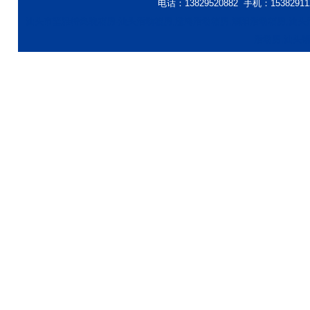
电话：13829520882 手机：153
汕头市坚雅特集装箱房-汕头活动箱房,澄海活动箱房,潮阳活动箱房,汕头
活动房,汕头