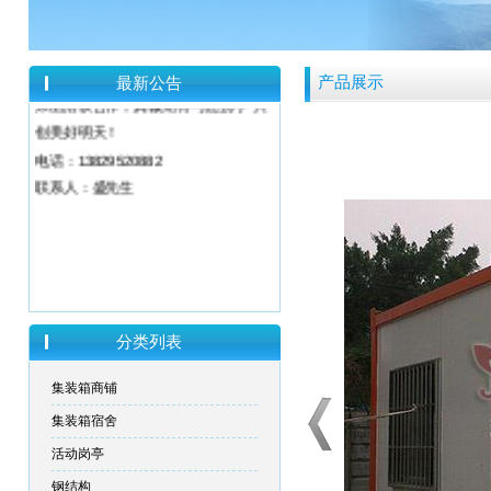
我们现推出多种规格、材质的A
级防火集装箱活动房，住人集装箱，
物美价廉；欢迎国内外新老客户来电
产品展示
最新公告
来函洽谈合作，真诚期待与您携手 共
创美好明天！
电话：13829520882
联系人：盛先生
分类列表
集装箱商铺
集装箱宿舍
活动岗亭
钢结构